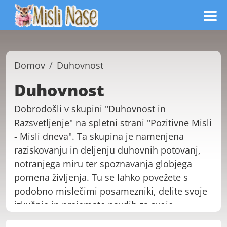
Domov
Duhovnost
Duhovnost
Dobrodošli v skupini "Duhovnost in
Razsvetljenje" na spletni strani "Pozitivne Misli
- Misli dneva". Ta skupina je namenjena
raziskovanju in deljenju duhovnih potovanj,
notranjega miru ter spoznavanja globjega
pomena življenja. Tu se lahko povežete s
podobno mislečimi posamezniki, delite svoje
izkušnje in prejemate navdih za svoje
duhovno potovanje. Ne glede na to, ali ste