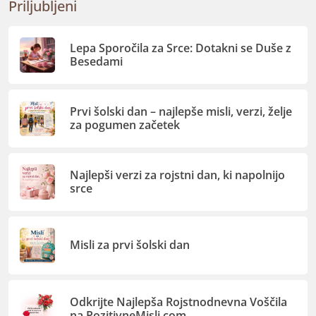
Priljubljeni
Lepa Sporočila za Srce: Dotakni se Duše z
Besedami
Prvi šolski dan – najlepše misli, verzi, želje
za pogumen začetek
Najlepši verzi za rojstni dan, ki napolnijo
srce
Misli za prvi šolski dan
Odkrijte Najlepša Rojstnodnevna Voščila
na PozitivneMisli.com