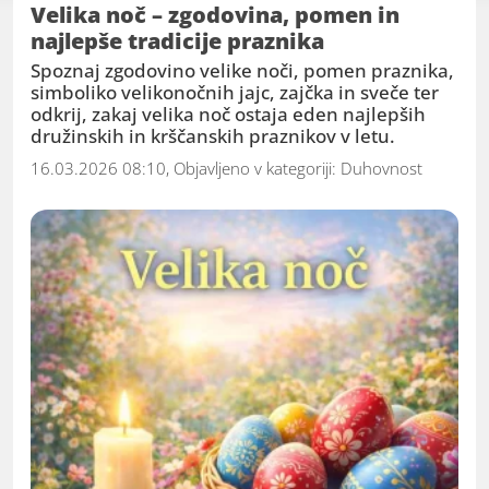
začetnik ali izkušen raziskovalec duhovnosti,
Velika noč – zgodovina, pomen in
najlepše tradicije praznika
vas vabimo, da se nam pridružite in
soustvarjate pozitivno, duhovno okolje
Spoznaj zgodovino velike noči, pomen praznika,
simboliko velikonočnih jajc, zajčka in sveče ter
odkrij, zakaj velika noč ostaja eden najlepših
družinskih in krščanskih praznikov v letu.
16.03.2026 08:10, Objavljeno v kategoriji:
Duhovnost