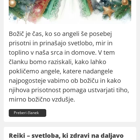
Božič je čas, ko so angeli še posebej
prisotni in prinašajo svetlobo, mir in
toplino v naša srca in domove. V tem
članku bomo raziskali, kako lahko
pokličemo angele, katere nadangele
najpogosteje vabimo ob božiču in kako
njihova prisotnost pomaga ustvarjati tiho,
mirno božično vzdušje.
Preberi članek
Reiki – svetloba, ki zdravi na daljavo