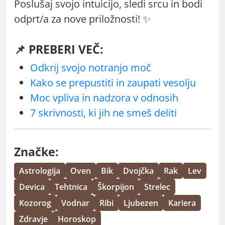
Poslušaj svojo intuicijo, sledi srcu in bodi
odprt/a za nove priložnosti! ✨
📌 PREBERI VEČ:
Odkrij svojo notranjo moč
Kako se prepustiti in zaupati vesolju
Moc vpliva in nadzora v odnosih
7 skrivnosti, ki jih ne smeš deliti
Značke:
Astrologija
Oven
Bik
Dvojčka
Rak
Lev
Devica
Tehtnica
Škorpijon
Strelec
Kozorog
Vodnar
Ribi
Ljubezen
Kariera
Zdravje
Horoskop