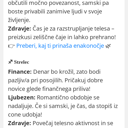
občutili močno povezanost, samski pa
boste privabili zanimive ljudi v svoje
življenje.
Zdravje:
Čas je za razstrupljanje telesa –
preizkusi zeliščne čaje in lahko prehrano!
👉
Preberi, kaj ti prinaša enakonočje
🌿
♐ Strelec
Finance:
Denar bo krožil, zato bodi
pazljiv/a pri posojilih. Pričakuj dobre
novice glede finančnega priliva!
Ljubezen:
Romantično obdobje se
nadaljuje. Če si samski, je čas, da stopiš iz
cone udobja!
Zdravje:
Povečaj telesno aktivnost in se