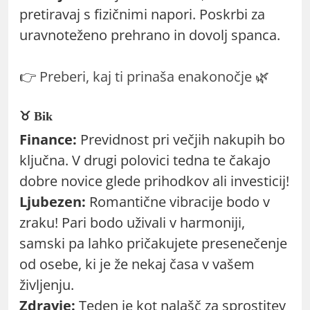
pretiravaj s fizičnimi napori. Poskrbi za
uravnoteženo prehrano in dovolj spanca.
👉
Preberi, kaj ti prinaša enakonočje
🌿
♉ Bik
Finance:
Previdnost pri večjih nakupih bo
ključna. V drugi polovici tedna te čakajo
dobre novice glede prihodkov ali investicij!
Ljubezen:
Romantične vibracije bodo v
zraku! Pari bodo uživali v harmoniji,
samski pa lahko pričakujete presenečenje
od osebe, ki je že nekaj časa v vašem
življenju.
Zdravje:
Teden je kot nalašč za sprostitev