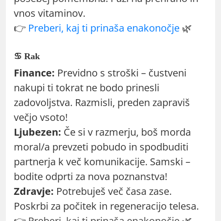
vnos vitaminov.
👉
Preberi, kaj ti prinaša enakonočje
🌿
♋ Rak
Finance:
Previdno s stroški – čustveni
nakupi ti tokrat ne bodo prinesli
zadovoljstva. Razmisli, preden zapraviš
večjo vsoto!
Ljubezen:
Če si v razmerju, boš morda
moral/a prevzeti pobudo in spodbuditi
partnerja k več komunikacije. Samski –
bodite odprti za nova poznanstva!
Zdravje:
Potrebuješ več časa zase.
Poskrbi za počitek in regeneracijo telesa.
👉
Preberi, kaj ti prinaša enakonočje
🌿