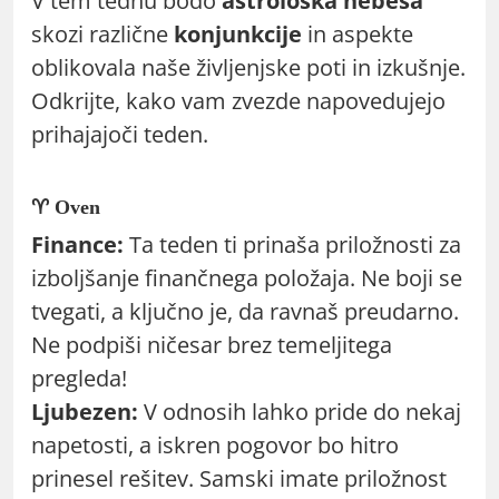
V tem tednu bodo
astrološka nebesa
skozi različne
konjunkcije
in aspekte
oblikovala naše življenjske poti in izkušnje.
Odkrijte, kako vam zvezde napovedujejo
prihajajoči teden.
♈ Oven
Finance:
Ta teden ti prinaša priložnosti za
izboljšanje finančnega položaja. Ne boji se
tvegati, a ključno je, da ravnaš preudarno.
Ne podpiši ničesar brez temeljitega
pregleda!
Ljubezen:
V odnosih lahko pride do nekaj
napetosti, a iskren pogovor bo hitro
prinesel rešitev. Samski imate priložnost