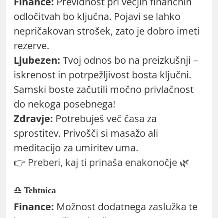
Finance:
Previdnost pri večjih finančnih
odločitvah bo ključna. Pojavi se lahko
nepričakovan strošek, zato je dobro imeti
rezerve.
Ljubezen:
Tvoj odnos bo na preizkušnji –
iskrenost in potrpežljivost bosta ključni.
Samski boste začutili močno privlačnost
do nekoga posebnega!
Zdravje:
Potrebuješ več časa za
sprostitev. Privošči si masažo ali
meditacijo za umiritev uma.
👉
Preberi, kaj ti prinaša enakonočje
🌿
♎ Tehtnica
Finance:
Možnost dodatnega zaslužka te