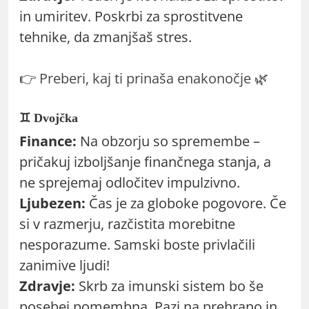
in umiritev. Poskrbi za sprostitvene
tehnike, da zmanjšaš stres.
👉
Preberi, kaj ti prinaša enakonočje
🌿
♊ Dvojčka
Finance:
Na obzorju so spremembe –
pričakuj izboljšanje finančnega stanja, a
ne sprejemaj odločitev impulzivno.
Ljubezen:
Čas je za globoke pogovore. Če
si v razmerju, razčistita morebitne
nesporazume. Samski boste privlačili
zanimive ljudi!
Zdravje:
Skrb za imunski sistem bo še
posebej pomembna. Pazi na prehrano in